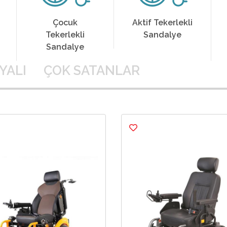
Aktif Tekerlekli
Banyo &
Sandalye
Tuvalet
Sandalyeleri
YALI
ÇOK SATANLAR