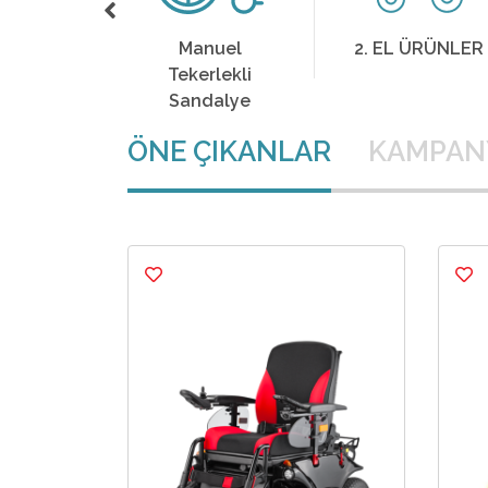
nuel
2. EL ÜRÜNLER
Çocuk
rlekli
Tekerlekli
dalye
Sandalye
ÖNE ÇIKANLAR
KAMPAN