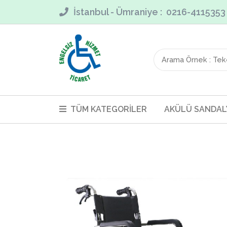
İstanbul - Ümraniye : 0216-411535
TÜM KATEGORİLER
AKÜLÜ SANDAL