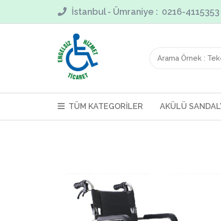
İstanbul - Ümraniye : 0216-411535
TÜM KATEGORİLER
AKÜLÜ SANDAL