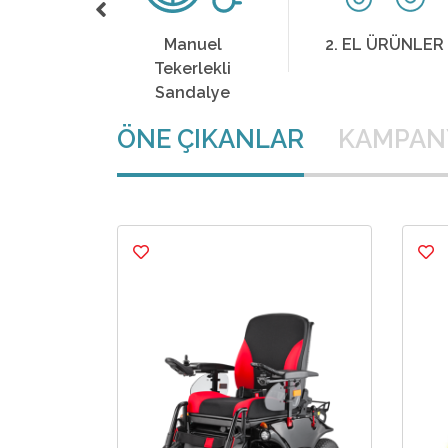
nuel
2. EL ÜRÜNLER
Çocuk
rlekli
Tekerlekli
dalye
Sandalye
ÖNE ÇIKANLAR
KAMPAN