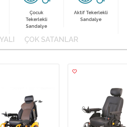
Aktif Tekerlekli
Banyo &
Sandalye
Tuvalet
Sandalyeleri
YALI
ÇOK SATANLAR