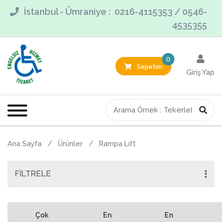
İstanbul - Ümraniye : 0216-4115353 / 0546-
4535355
0
Sepetim
Giriş Yap
Ana Sayfa
/
Ürünler
/
Rampa Lift
FİLTRELE
Çok
En
En