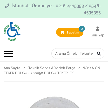
İstanbul - Ümraniye : 0216-4115353 / 0546-
4535355
0
Sepetim
Giriş Yap
Ana Sayfa
/
Teknik Servis & Yedek Parça
/
W111A ÖN
TEKER DOLGU - 200X50 DOLGU TEKERLEK