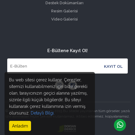
Destek Dokümanları
Resim Galerisi
Video Galerisi
E-Bültene Kayıt Ol!
Bu web sitesi çerez kullanır. Çerezler,
sitemizi kullanabilmeniz için bize gerekli
olan, tarayıcınızın geçici alanına yazılmış,
sizinle ilgili küçük bilgilerdir. Bu siteyi
kullanarak çerez kullanımına izin vermiş
© www.engelsizhizmet.com, 2015 Bu sitede yayınlanan tüm görseler, yazılı
olursunuz.
Detaylı Bilgi.
izin alınmadan hiçbir şekilde kullanılamaz, iktibas edilemez, kopyalanamaz.
Anladım